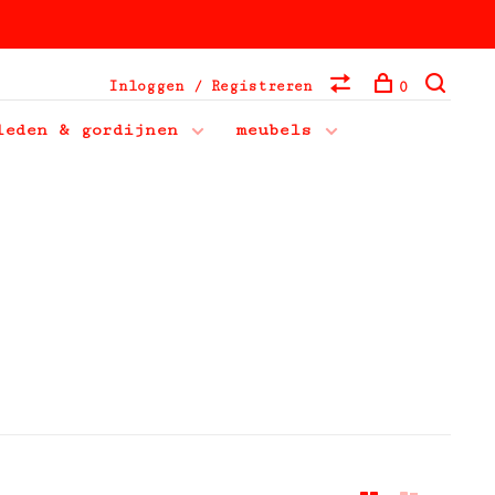
Inloggen / Registreren
0
leden & gordijnen
meubels