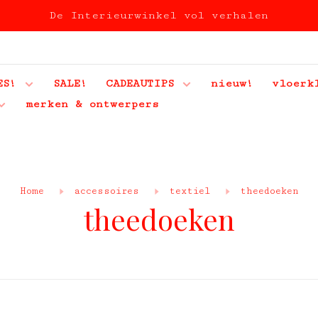
De Interieurwinkel vol verhalen
ES!
SALE!
CADEAUTIPS
nieuw!
vloerk
merken & ontwerpers
Home
accessoires
textiel
theedoeken
theedoeken