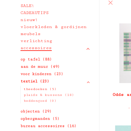
SALE!
CADEAUTIPS
nieuw!
vloerkleden & gordijnen
meubels
verlichting
accessoires
op tafel
(88)
aan de muur
(49)
voor kinderen
(23)
textiel
(23)
theedoeken
(5)
Odds a
plaids & kussens
(18)
beddengoed
(0)
•
objecten
(29)
opbergmanden
(5)
bureau accessoires
(16)