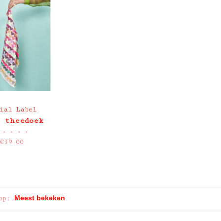
ial Label
 theedoek
•
•
•
•
€39,00
op: