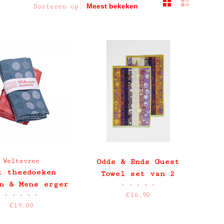
Sorteren op:
Weltevree
Odds & Ends Guest
t theedoeken
Towel set van 2
n & Mens erger
•
•
•
•
•
stuks
•
•
•
•
•
€16,90
Je niet
€19,00