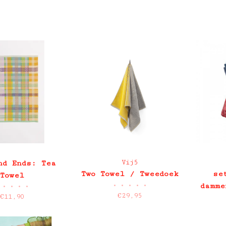
Vij5
nd Ends: Tea
Two Towel / Tweedoek
se
Towel
•
•
•
•
•
damme
•
•
•
•
€29,95
€11,90