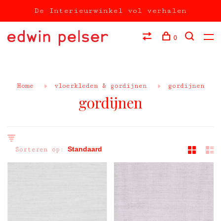
De Interieurwinkel vol verhalen
0
Home
vloerkleden & gordijnen
gordijnen
gordijnen
Sorteren op: