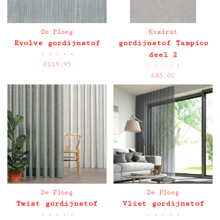
De Ploeg
Kvadrat
Evolve gordijnstof
gordijnstof Tampico
•
•
•
•
•
deel 2
€119,95
•
•
•
•
•
€85,00
De Ploeg
De Ploeg
Twist gordijnstof
Vliet gordijnstof
•
•
•
•
•
•
•
•
•
•