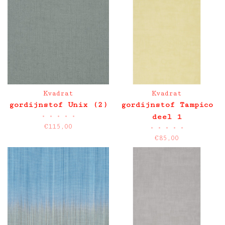
Kvadrat
Kvadrat
gordijnstof Unix (2)
gordijnstof Tampico
•
•
•
•
•
deel 1
€115,00
•
•
•
•
•
€85,00