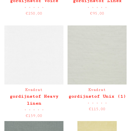
gordijnstof Voice
gordijnstof Linex
•
•
•
•
•
•
•
•
•
•
€250,00
€95,00
Kvadrat
Kvadrat
gordijnstof Heavy
gordijnstof Unix (1)
•
•
•
•
•
linen
€115,00
•
•
•
•
•
€159,00