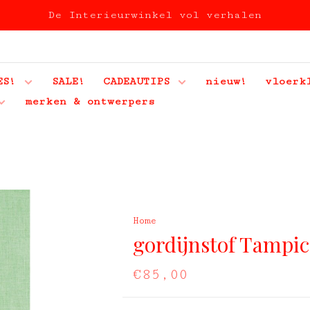
De Interieurwinkel vol verhalen
ES!
SALE!
CADEAUTIPS
nieuw!
vloerk
merken & ontwerpers
Home
gordijnstof Tampic
€85,00