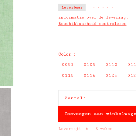
leverbaar
•
•
•
•
•
informatie over de levering:
Beschikbaarheid controleren
Color :
0053
0105
0110
01
0115
0116
0124
01
Aantal:
Toevoegen aan winkelwag
Levertijd: 6 - 8 weken