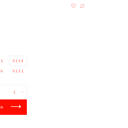
11
0114
26
0131
-
+
en