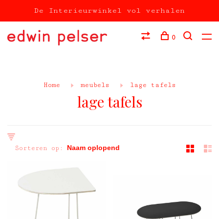
De Interieurwinkel vol verhalen
0
Home
meubels
lage tafels
lage tafels
Sorteren op: