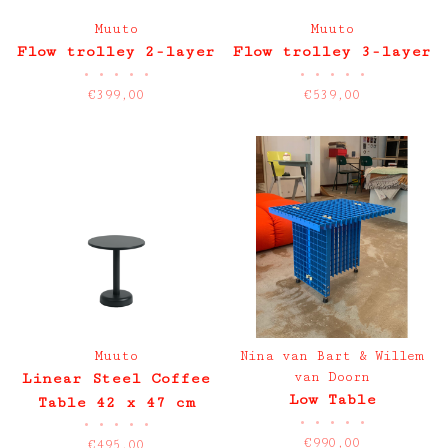
Muuto
Muuto
Flow trolley 2-layer
Flow trolley 3-layer
•
•
•
•
•
•
•
•
•
•
€399,00
€539,00
Muuto
Nina van Bart & Willem
van Doorn
Linear Steel Coffee
Low Table
Table 42 x 47 cm
•
•
•
•
•
•
•
•
•
•
€990,00
€495,00