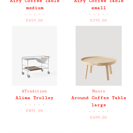
Airy Coffee Table
Airy Coffee Table
medium
small
•
•
•
•
•
•
•
•
•
•
€459,00
€395,00
&Tradition
Muuto
Alima Trolley
Around Coffee Table
•
•
•
•
•
large
€893,00
•
•
•
•
•
€699,00