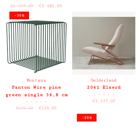
plint showroommodel
€3.575,00
€2.681,00
-30%
Montana
Gelderland
Panton Wire pine
2041 Elzerd
•
•
•
•
•
green single 34,8 cm
€2.135,00
•
•
•
•
•
depth showroommodel
€193,00
€136,00
SALE
-20%