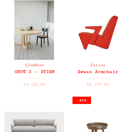
SlowWood
Pastoe
GRUT 2 – STIEN
Zwaan Armchair
•
•
•
•
•
•
•
•
•
•
€4.155,00
€3.379,00
-40%