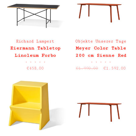
Richard Lampert
Objekte Unserer Tage
Eiermann Tabletop
Meyer Color Table
Linoleum Forbo
200 cm Sienne Red
•
•
•
•
•
•
•
•
•
•
showroom item
€458,00
€1.990,00
€1.592,00