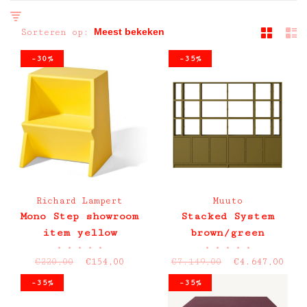
Sorteren op:
-30%
-35%
Richard Lampert
Muuto
Mono Step showroom
Stacked System
item yellow
brown/green
•
•
•
•
•
•
•
•
•
•
showroommodel 24
€220,00
€154,00
€7.149,00
€4.647,00
modules en plint
-35%
-35%