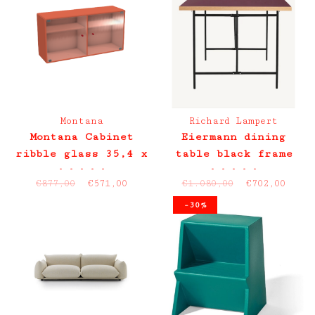
Montana
Richard Lampert
Montana Cabinet
Eiermann dining
ribble glass 35,4 x
table black frame
•
•
•
•
•
•
•
•
•
•
69,6 x 20 cm
Linoleum burgundy
€877,00
€571,00
€1.080,00
€702,00
Top 200cm showroom
item
-30%