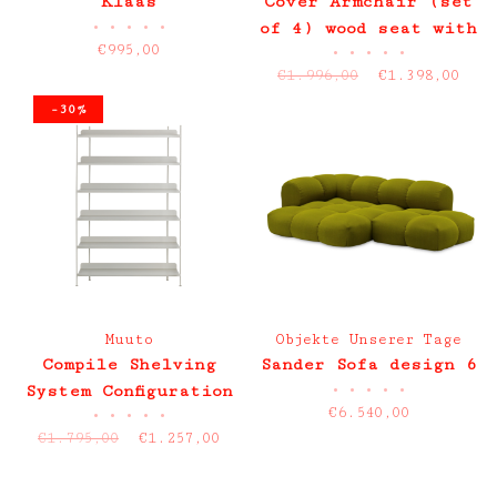
Klaas
Cover Armchair (set
•
•
•
•
•
of 4) wood seat with
€995,00
•
•
•
•
•
armrests showroom
€1.996,00
€1.398,00
item
-30%
Muuto
Objekte Unserer Tage
Compile Shelving
Sander Sofa design 6
•
•
•
•
•
System Configuration
€6.540,00
•
•
•
•
•
4 SALE
€1.795,00
€1.257,00