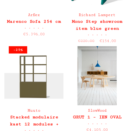
Arflex
Richard Lampert
Marenco Sofa 254 cm
Mono Step showroom
•
•
•
•
•
item blue green
€5.396,00
•
•
•
•
•
€220,00
€154,00
-25%
Muuto
SlowWood
Stacked modulaire
GRUT 1 – IEN OVAL
•
•
•
•
•
kast 12 modules +
€4.105,00
•
•
•
•
•