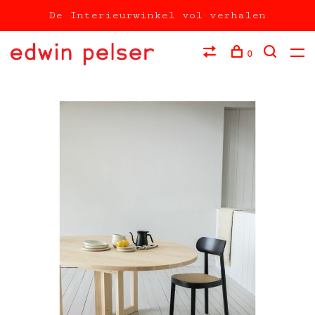
De Interieurwinkel vol verhalen
0