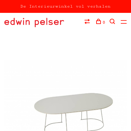
De Interieurwinkel vol verhalen
0