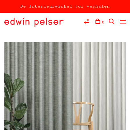
De Interieurwinkel vol verhalen
0