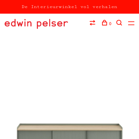
De Interieurwinkel vol verhalen
0