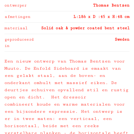
ontwerper
Thomas Bentzen
afmetingen
L:186 x D :45 x H:48 cm
materiaal
Solid oak & powder coated bent steel
geproduceerd
Sweden
in
Een nieuw ontwerp van Thomas Bentzen voor
Muuto. De Enfold Sideboard is emaakt van
een gelakt staal, aan de boven- en
onderkant omhult met massief eiken. De
deurtjes schuiven opvallend stil en rustig
open en dicht. Het dressoir
combineert koude en warme materialen voor
een bijzondere expressie. Het ontwerp is
er in twee maten: een verticaal, een
horizontaal, beide met een reeks
verstelbare planken - de horizontale heeft