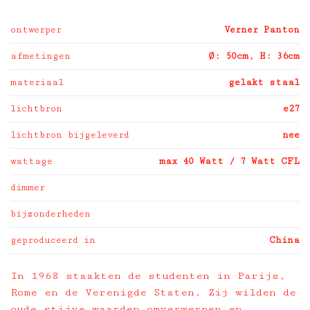
ontwerper
Verner Panton
afmetingen
Ø: 50cm, H: 36cm
materiaal
gelakt staal
lichtbron
e27
lichtbron bijgeleverd
nee
wattage
max 40 Watt / 7 Watt CFL
dimmer
bijzonderheden
geproduceerd in
China
In 1968 staakten de studenten in Parijs,
Rome en de Verenigde Staten. Zij wilden de
oude stijve waarden omverwerpen en