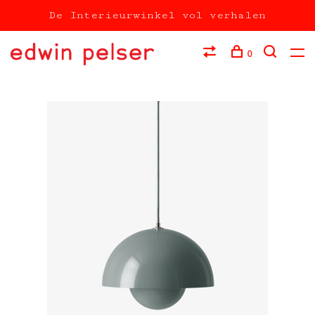
De Interieurwinkel vol verhalen
0