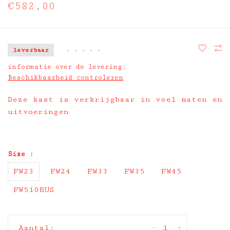
€582,00
leverbaar
•
•
•
•
•
informatie over de levering:
Beschikbaarheid controleren
Deze kast is verkrijgbaar in veel maten en
uitvoeringen
Size :
FW23
FW24
FW33
FW35
FW45
FW510RUS
-
+
Aantal: