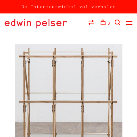
De Interieurwinkel vol verhalen
0