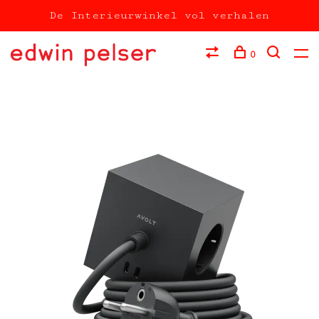
De Interieurwinkel vol verhalen
0