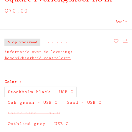
€70,00
Avolt
5 op voorraad
•
•
•
•
•
informatie over de levering:
Beschikbaarheid controleren
Color :
Stockholm black - USB C
Oak green - USB C
Sand - USB C
Shark blue - USB C
Gothland grey - USB C