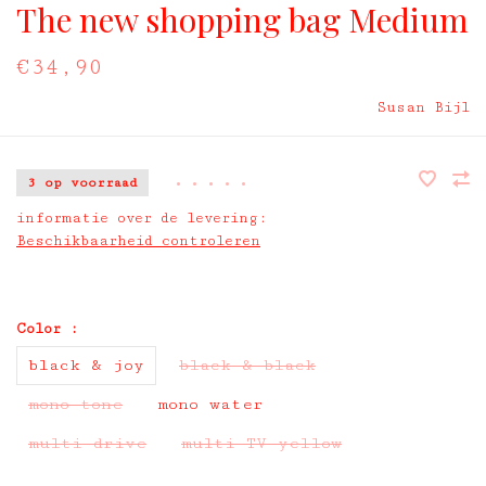
The new shopping bag Medium
€34,90
Susan Bijl
3 op voorraad
•
•
•
•
•
informatie over de levering:
Beschikbaarheid controleren
Color :
black & joy
black & black
mono tone
mono water
multi drive
multi TV yellow