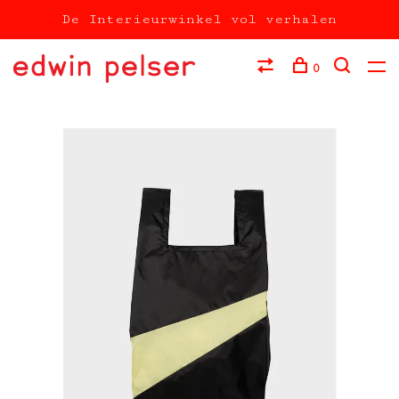
De Interieurwinkel vol verhalen
0