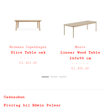
Normann Copenhagen
Muuto
Slice Table oak
Linear Wood Table
•
•
•
•
•
260x90 cm
€2.405,00
•
•
•
•
•
€1.895,00
1
2
3
Cadeaubon
Freitag bij Edwin Pelser