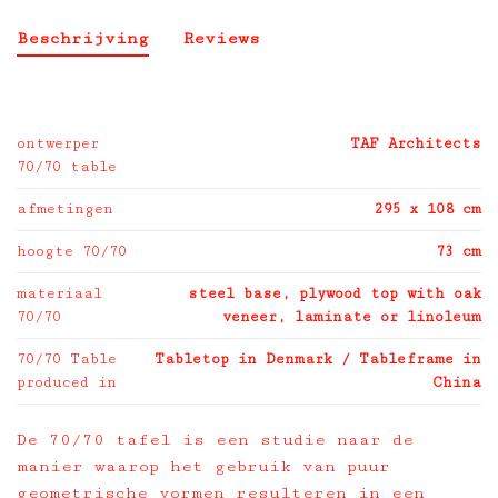
Beschrijving
Reviews
ontwerper
TAF Architects
70/70 table
afmetingen
295 x 108 cm
hoogte 70/70
73 cm
materiaal
steel base, plywood top with oak
70/70
veneer, laminate or linoleum
70/70 Table
Tabletop in Denmark / Tableframe in
produced in
China
De 70/70 tafel is een studie naar de
manier waarop het gebruik van puur
geometrische vormen resulteren in een