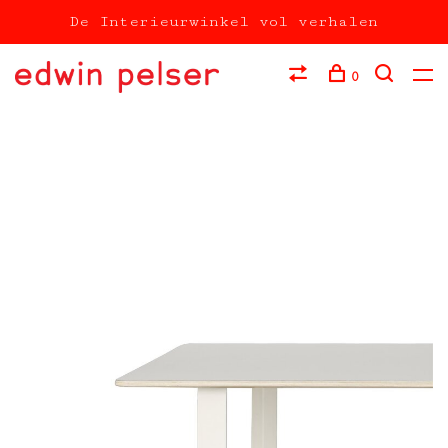
De Interieurwinkel vol verhalen
0