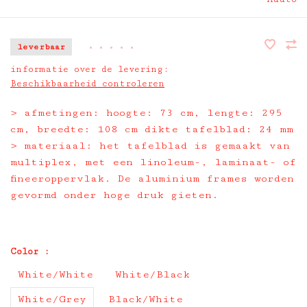
leverbaar
•
•
•
•
•
informatie over de levering:
Beschikbaarheid controleren
> afmetingen: hoogte: 73 cm, lengte: 295
cm, breedte: 108 cm dikte tafelblad: 24 mm
> materiaal: het tafelblad is gemaakt van
multiplex, met een linoleum-, laminaat- of
fineeroppervlak. De aluminium frames worden
gevormd onder hoge druk gieten.
Color :
White/White
White/Black
White/Grey
Black/White