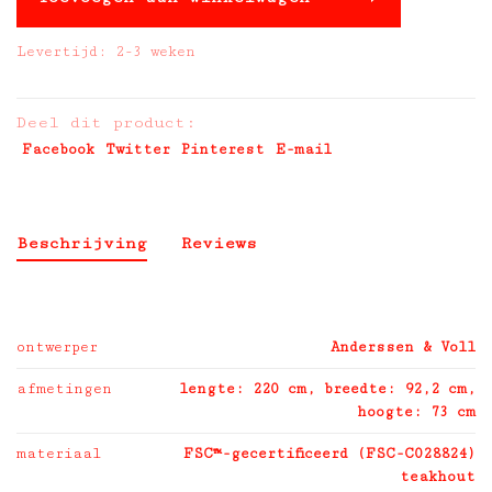
Levertijd: 2-3 weken
Deel dit product:
Facebook
Twitter
Pinterest
E-mail
Beschrijving
Reviews
ontwerper
Anderssen & Voll
afmetingen
lengte: 220 cm, breedte: 92,2 cm,
hoogte: 73 cm
materiaal
FSC™-gecertificeerd (FSC-C028824)
teakhout