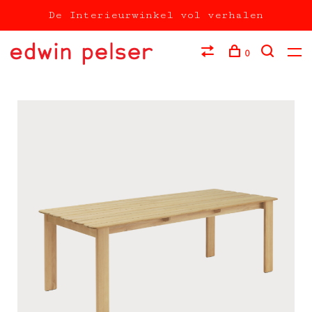
De Interieurwinkel vol verhalen
0