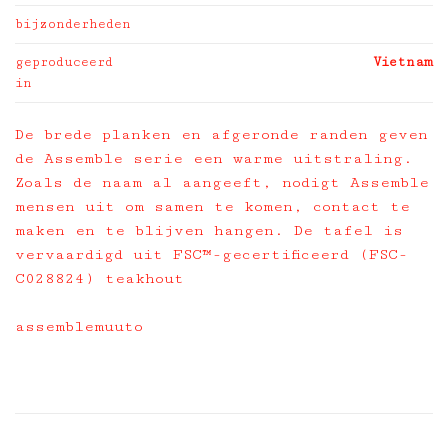
bijzonderheden
geproduceerd
Vietnam
in
De brede planken en afgeronde randen geven
de Assemble serie een warme uitstraling.
Zoals de naam al aangeeft, nodigt Assemble
mensen uit om samen te komen, contact te
maken en te blijven hangen. De tafel is
vervaardigd uit FSC™-gecertificeerd (FSC-
C028824) teakhout
assemblemuuto