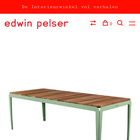
De Interieurwinkel vol verhalen
0