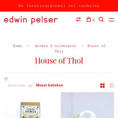
De Interieurwinkel vol verhalen
0
Home
merken & ontwerpers
House of
Thol
House of Thol
Sorteren op: