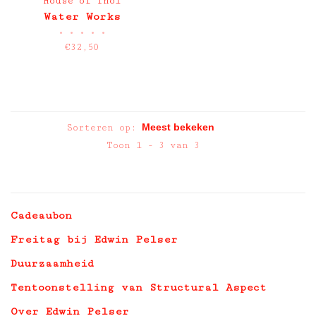
House of Thol
Water Works
•
•
•
•
•
€32,50
Sorteren op:
Toon 1 - 3 van 3
Cadeaubon
Freitag bij Edwin Pelser
Duurzaamheid
Tentoonstelling van Structural Aspect
Over Edwin Pelser