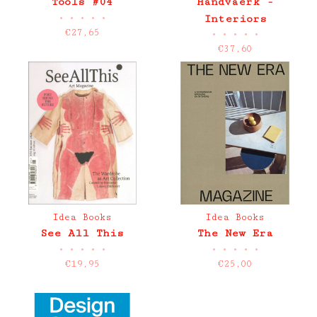
Tools #04
Håndvaerk -
•
•
•
•
•
Interiors
€27,65
•
•
•
•
•
€37,60
Idea Books
Idea Books
See All This
The New Era
•
•
•
•
•
•
•
•
•
•
€19,95
€25,00