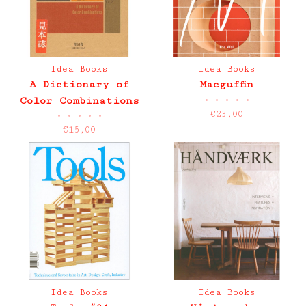
Idea Books
Idea Books
A Dictionary of
Macguffin
•
•
•
•
•
Color Combinations
€23,00
•
•
•
•
•
€15,00
Idea Books
Idea Books