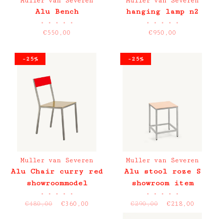
Muller van Severen
Muller van Severen
Alu Bench
hanging lamp n2
•
•
•
•
•
•
•
•
•
•
€550,00
€950,00
-25%
-25%
Muller van Severen
Muller van Severen
Alu Chair curry red
Alu stool roze S
showroommodel
showroom item
•
•
•
•
•
•
•
•
•
•
€480,00
€360,00
€290,00
€218,00