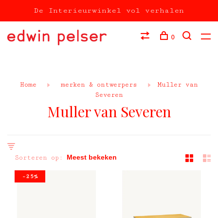
De Interieurwinkel vol verhalen
0
Home
merken & ontwerpers
Muller van
Severen
Muller van Severen
Sorteren op:
-25%