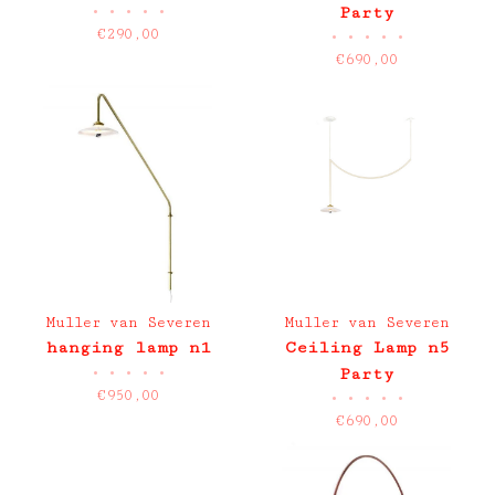
•
•
•
•
•
Party
€290,00
•
•
•
•
•
€690,00
Muller van Severen
Muller van Severen
hanging lamp n1
Ceiling Lamp n5
•
•
•
•
•
Party
€950,00
•
•
•
•
•
€690,00