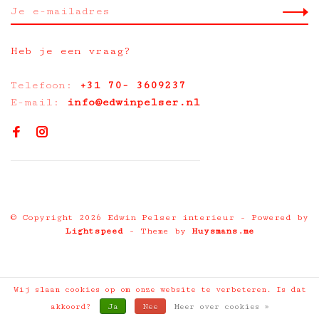
Heb je een vraag?
Telefoon:
+31 70- 3609237
E-mail:
info@edwinpelser.nl
© Copyright 2026 Edwin Pelser interieur
- Powered by
Lightspeed
- Theme by
Huysmans.me
Wij slaan cookies op om onze website te verbeteren. Is dat
akkoord?
Ja
Nee
Meer over cookies »