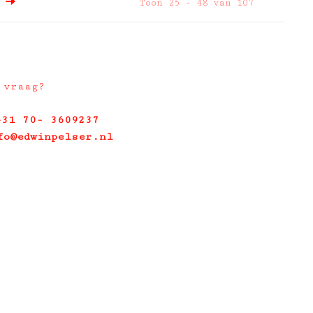
Toon 25 - 48 van 107
 vraag?
+31 70- 3609237
fo@edwinpelser.nl