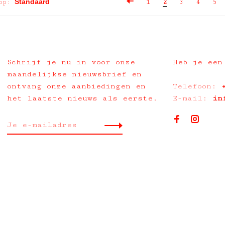
op:
1
2
3
4
5
Schrijf je nu in voor onze
Heb je een
maandelijkse nieuwsbrief en
ontvang onze aanbiedingen en
Telefoon:
het laatste nieuws als eerste.
E-mail:
in