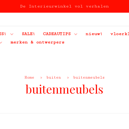
De Interieurwinkel vol verhalen
ES!
SALE!
CADEAUTIPS
nieuw!
vloerk
merken & ontwerpers
Home
buiten
buitenmeubels
buitenmeubels