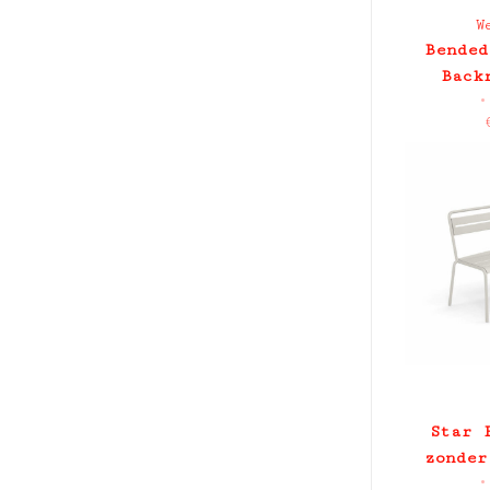
W
Bended
Back
•
Star 
zonder
•