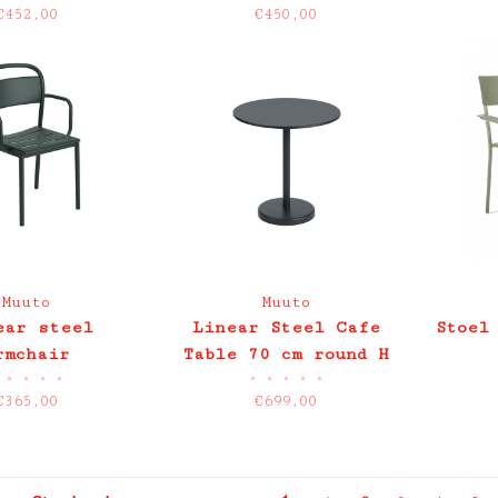
€452,00
€450,00
Muuto
Muuto
ear steel
Linear Steel Cafe
Stoel
rmchair
Table 70 cm round H
•
•
•
•
•
•
•
•
•
73 cm
€365,00
€699,00