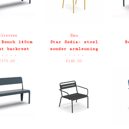
eltevree
Emu
 Bench 140cm
Star Sedia- stoel
B
ut backrest
zonder armleuning
•
•
•
•
•
•
•
•
•
€575,00
€180,00