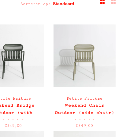
Sorteren op:
etite Friture
Petite Friture
ekend Bridge
Weekend Chair
tdoor (with
Outdoor (side chair)
•
•
•
•
•
•
•
•
•
•
armrests)
- no armrest
€345,00
€349,00