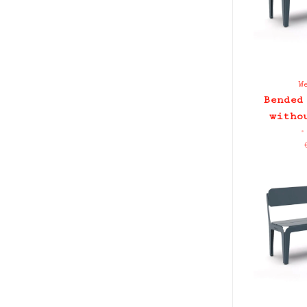
W
Bended
witho
•