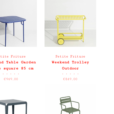
etite Friture
Petite Friture
nd Table Garden
Weekend Trolley
e square 85 cm
Outdoor
•
•
•
•
•
•
•
•
•
•
Outdoor
€949,00
€849,00