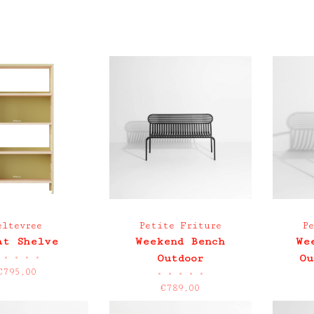
eltevree
Petite Friture
P
at Shelve
Weekend Bench
We
•
•
•
•
Outdoor
Ou
€795,00
•
•
•
•
•
€789,00