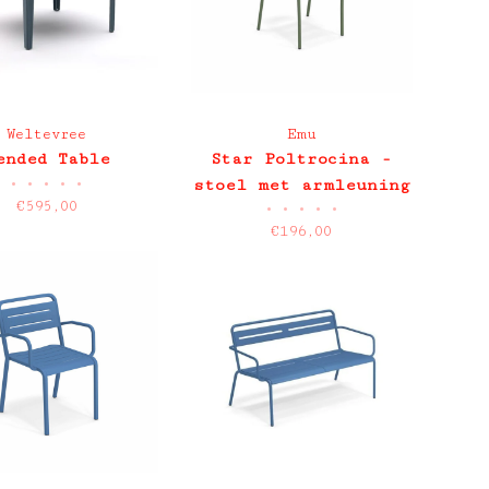
Weltevree
Emu
ended Table
Star Poltrocina -
•
•
•
•
•
stoel met armleuning
€595,00
•
•
•
•
•
€196,00