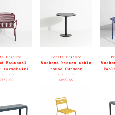
te Friture
Petite Friture
P
nd Fauteuil
Weekend bistro table
Weeke
r (armchair)
round Outdoor
Tabl
•
•
•
•
•
•
•
•
•
€579,00
€699,00