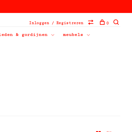
Inloggen / Registreren
0
leden & gordijnen
meubels