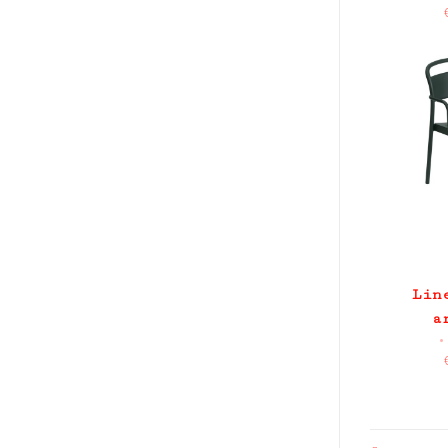
Lin
a
•