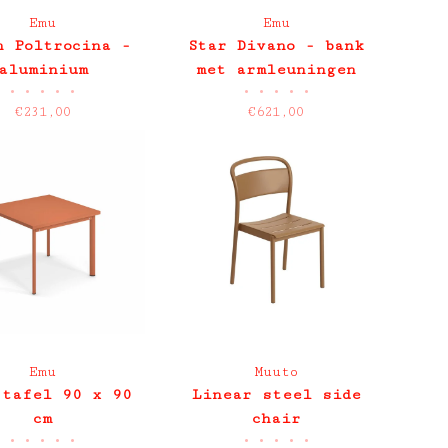
Emu
Emu
n Poltrocina -
Star Divano - bank
aluminium
met armleuningen
•
•
•
•
•
•
•
•
•
•
tenstoel met
€231,00
€621,00
armleuning
Emu
Muuto
 tafel 90 x 90
Linear steel side
cm
chair
•
•
•
•
•
•
•
•
•
•