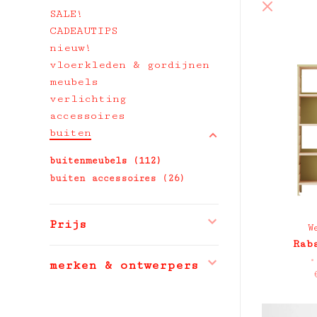
SALE!
CADEAUTIPS
nieuw!
vloerkleden & gordijnen
meubels
verlichting
accessoires
buiten
buitenmeubels
(112)
buiten accessoires
(26)
Prijs
W
Rab
•
merken & ontwerpers