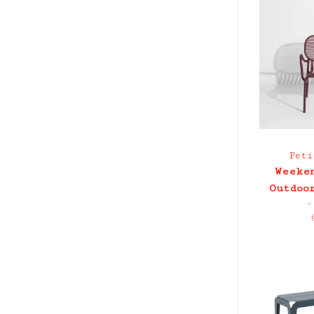
Peti
Weeke
Outdoo
•