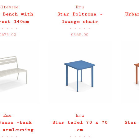
eltevree
Emu
 Bench with
Star Poltrona -
Urba
rest 140cm
lounge chair
•
•
•
•
•
•
•
•
•
bui
€675,00
€368,00
Emu
Emu
Panca -bank
Star tafel 70 x 70
Star
 armleuning
cm
•
•
•
•
•
•
•
•
•