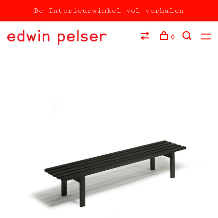
De Interieurwinkel vol verhalen
0