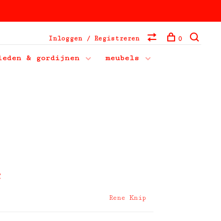
Inloggen / Registreren
0
leden & gordijnen
meubels
e
Rene Knip