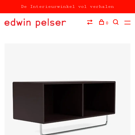
De Interieurwinkel vol verhalen
0