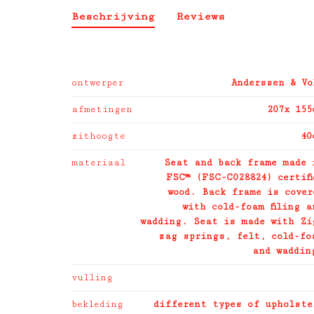
Beschrijving
Reviews
ontwerper
Anderssen & Vo
afmetingen
207x 155
zithoogte
40
materiaal
Seat and back frame made 
FSC™️ (FSC-C028824) certifi
wood. Back frame is cover
with cold-foam filing a
wadding. Seat is made with Zi
zag springs, felt, cold-fo
and waddin
vulling
bekleding
different types of upholste