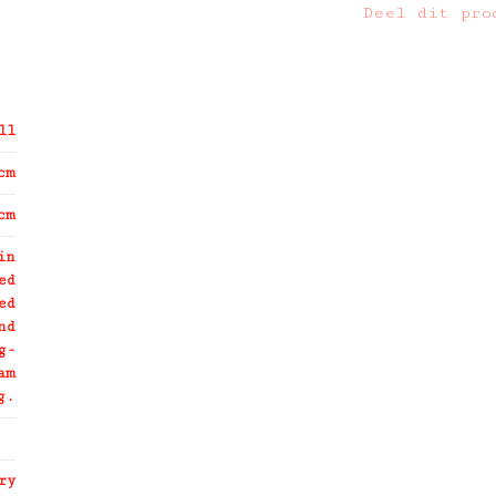
Deel dit pro
ll
cm
cm
in
ed
ed
nd
g-
am
g.
ry