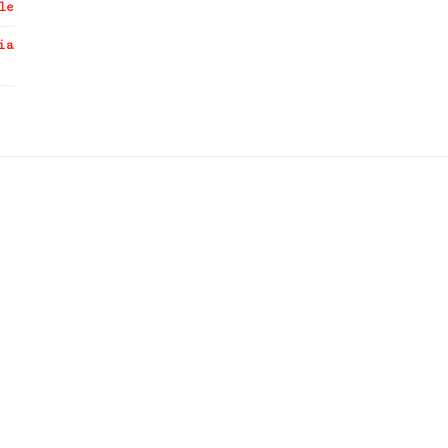
le
ia