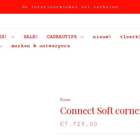
De Interieurwinkel vol verhalen
ES!
SALE!
CADEAUTIPS
nieuw!
vloerk
merken & ontwerpers
Home
Connect Soft corne
€7.729,00