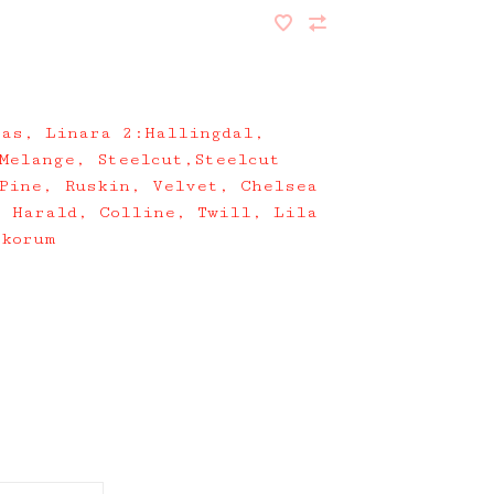
vas, Linara 2:Hallingdal,
Melange, Steelcut,Steelcut
 Pine, Ruskin, Velvet, Chelsea
, Harald, Colline, Twill, Lila
akorum
2
4