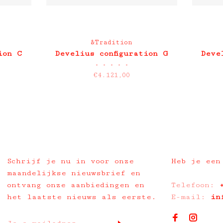
&Tradition
ion C
Develius configuration G
Deve
•
•
•
•
•
€4.121,00
Schrijf je nu in voor onze
Heb je een
maandelijkse nieuwsbrief en
ontvang onze aanbiedingen en
Telefoon:
het laatste nieuws als eerste.
E-mail:
in