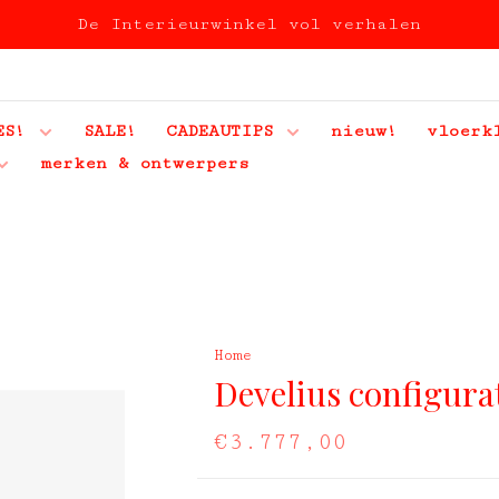
De Interieurwinkel vol verhalen
ES!
SALE!
CADEAUTIPS
nieuw!
vloerk
merken & ontwerpers
Home
Develius configura
€3.777,00