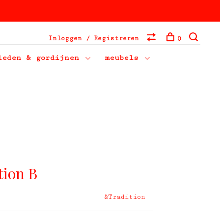
Inloggen / Registreren
0
leden & gordijnen
meubels
tion B
&Tradition