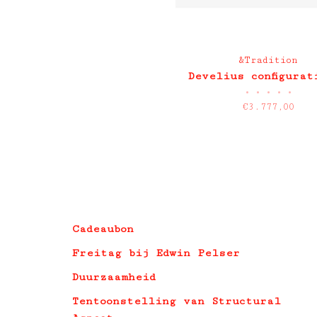
&Tradition
Develius configurat
•
•
•
•
•
€3.777,00
Cadeaubon
Freitag bij Edwin Pelser
Duurzaamheid
Tentoonstelling van Structural