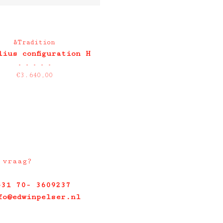
&Tradition
lius configuration H
•
•
•
•
•
€3.640,00
 vraag?
+31 70- 3609237
fo@edwinpelser.nl