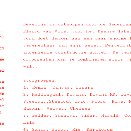
Develius is ontworpen door de Nederla
Edward van Vliet voor het Deense labe
h)
vorm doet denken aan een paar enorme 
tegenelkaar aan zijn gezet. Feitelij
cm
ingenieuze constructie achter. De ver
componenten kan je combineren zoals j
me
wilt.
er
stofgroepen:
en
1: Remix, Canvas, Linara
an
de
2: Hallingdal, Divina, Divina MD, Div
el
Steelcut,Steelcut Trio, Fiord, Rime, 
ar
Ruskin, Velvet, Chelsea
n.
3: Balder, Sunniva, Vidar, Harald, Co
Lila
ia
4: Sonar, Pilot, Ria, Karakorum