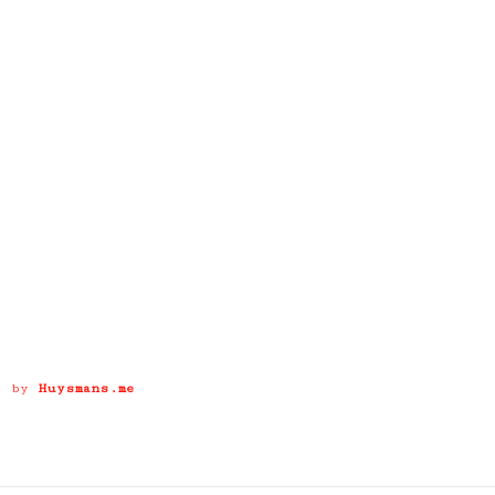
e by
Huysmans.me