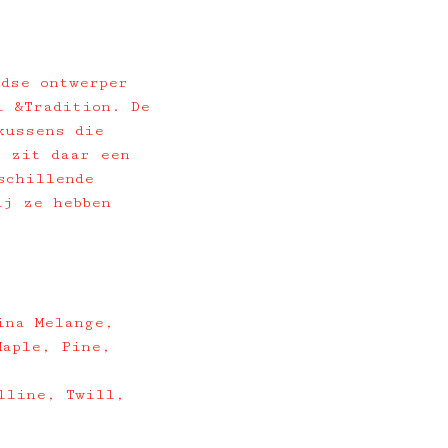
ndse ontwerper
l &Tradition. De
kussens die
k zit daar een
schillende
ij ze hebben
ina Melange,
Maple, Pine,
lline, Twill,