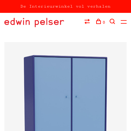
De Interieurwinkel vol verhalen
0