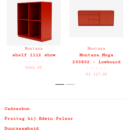
Montana
Montana
shelf 1112 show
Montana Mega
•
•
•
•
•
200802 - Lowboard
€662,00
•
•
•
•
•
€2.127,00
1
2
Cadeaubon
Freitag bij Edwin Pelser
Duurzaamheid