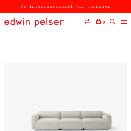
De Interieurwinkel vol verhalen
0