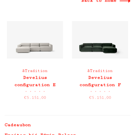
Back to home
&Tradition
&Tradition
Develius
Develius
configuration E
configuration F
•
•
•
•
•
•
•
•
•
•
€5.151,00
€5.151,00
Cadeaubon