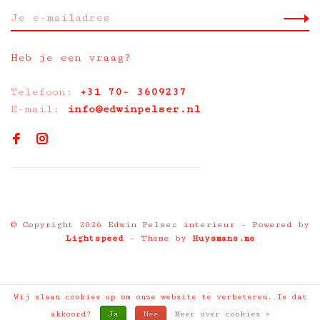
Heb je een vraag?
Telefoon:
+31 70- 3609237
E-mail:
info@edwinpelser.nl
© Copyright 2026 Edwin Pelser interieur
- Powered by
Lightspeed
- Theme by
Huysmans.me
Wij slaan cookies op om onze website te verbeteren. Is dat
akkoord?
Ja
Nee
Meer over cookies »