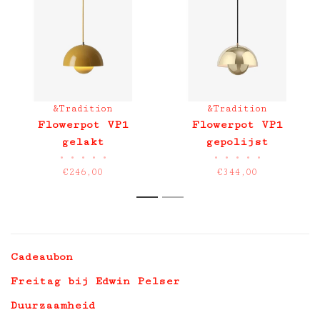
&Tradition
&Tradition
Flowerpot VP1
Flowerpot VP1
gelakt
gepolijst
•
•
•
•
•
•
•
•
•
•
€246,00
€344,00
1
2
Cadeaubon
Freitag bij Edwin Pelser
Duurzaamheid