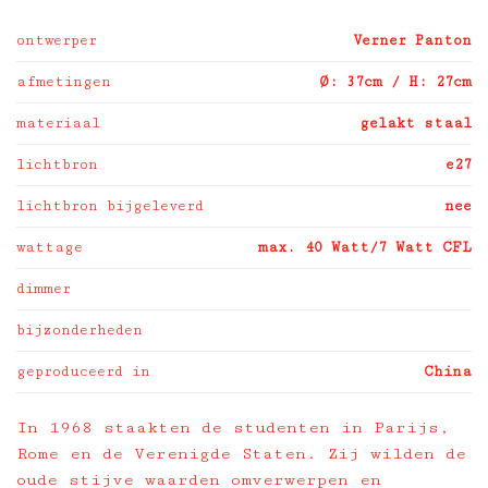
ontwerper
Verner Panton
afmetingen
Ø: 37cm / H: 27cm
materiaal
gelakt staal
lichtbron
e27
lichtbron bijgeleverd
nee
wattage
max. 40 Watt/7 Watt CFL
dimmer
bijzonderheden
geproduceerd in
China
In 1968 staakten de studenten in Parijs,
Rome en de Verenigde Staten. Zij wilden de
oude stijve waarden omverwerpen en