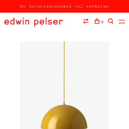
De Interieurwinkel vol verhalen
0