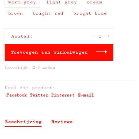
warm grey
light grey
cream
brown
bright red
bright blue
-
+
Aantal:
Toevoegen aan winkelwagen
Levertijd: 2-3 weken
Deel dit product:
Facebook
Twitter
Pinterest
E-mail
Beschrijving
Reviews