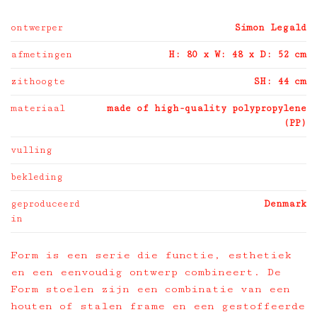
ontwerper
Simon Legald
afmetingen
H: 80 x W: 48 x D: 52 cm
zithoogte
SH: 44 cm
materiaal
made of high-quality polypropylene
(PP)
vulling
bekleding
geproduceerd
Denmark
in
Form is een serie die functie, esthetiek
en een eenvoudig ontwerp combineert. De
Form stoelen zijn een combinatie van een
houten of stalen frame en een gestoffeerde