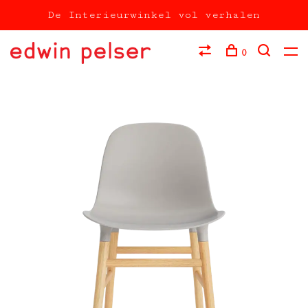
De Interieurwinkel vol verhalen
0