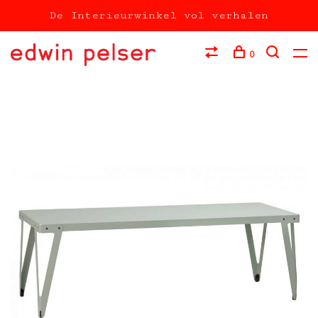
De Interieurwinkel vol verhalen
0