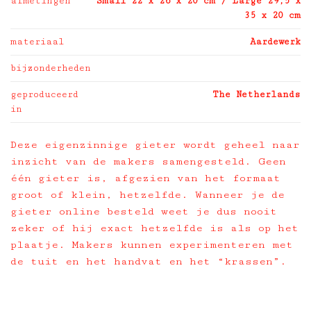
afmetingen
Small 22 x 26 x 20 cm / Large 29,5 x
35 x 20 cm
materiaal
Aardewerk
bijzonderheden
geproduceerd
The Netherlands
in
Deze eigenzinnige gieter wordt geheel naar
inzicht van de makers samengesteld. Geen
één gieter is, afgezien van het formaat
groot of klein, hetzelfde. Wanneer je de
gieter online besteld weet je dus nooit
zeker of hij exact hetzelfde is als op het
plaatje. Makers kunnen experimenteren met
de tuit en het handvat en het “krassen”.