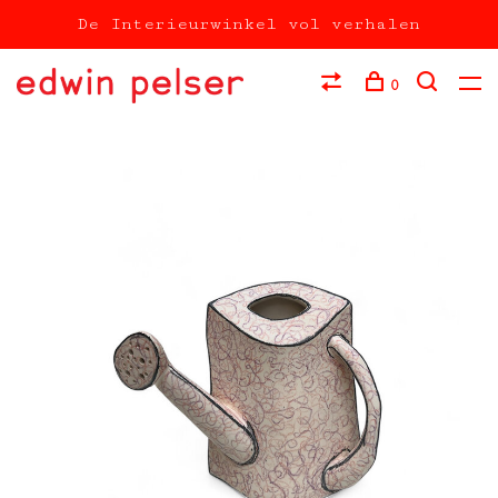
De Interieurwinkel vol verhalen
0