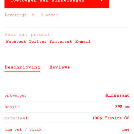
Toevoegen aan winkelwagen
Levertijd: 6 - 8 weken
Deel dit product:
Facebook
Twitter
Pinterest
E-mail
Beschrijving
Reviews
ontwerper
Kinnasand
hoogte
298 cm
materiaal
100% Trevira CS
dim out / black
nee