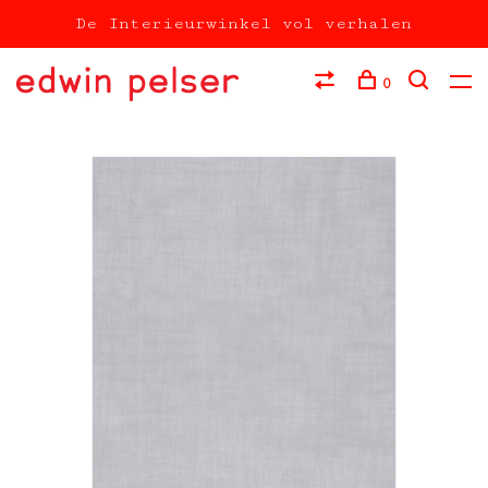
De Interieurwinkel vol verhalen
0