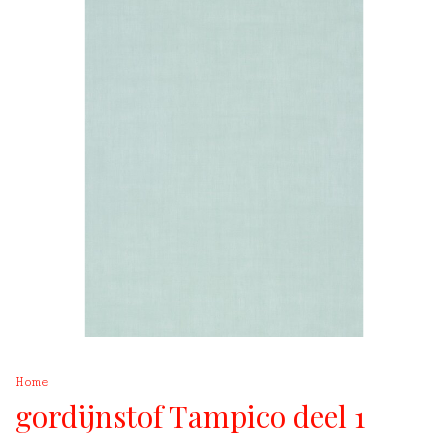
Home
gordijnstof Tampico deel 1