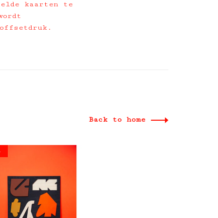
kelde kaarten te
wordt
 offsetdruk.
Back to home
%