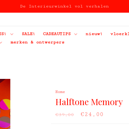
De Interieurwinkel vol verhalen
ES!
SALE!
CADEAUTIPS
nieuw!
vloerk
merken & ontwerpers
Home
Halftone Memory
€24,00
€39,00