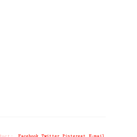
duct:
Facebook
Twitter
Pinterest
E-mail