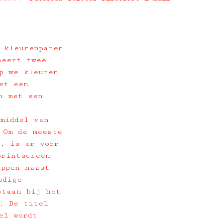
 kleurenparen
neert twee
p we kleuren
et een
n met een
 middel van
 Om de meeste
, is er voor
printscreen
ippen naast
odige
staan bij het
. De titel
el wordt