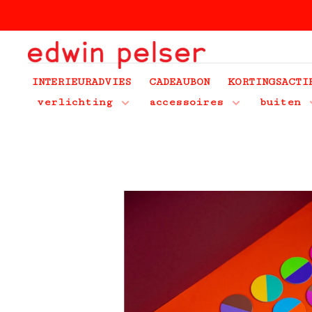
INTERIEURADVIES
CADEAUBON
KORTINGSACTI
verlichting
accessoires
buiten