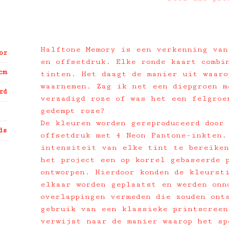
Halftone Memory is een verkenning van
or
en offsetdruk. Elke ronde kaart combi
cm
tinten. Het daagt de manier uit waaro
waarnemen. Zag ik net een diepgroen m
rd
verzadigd roze of was het een felgroe
gedempt roze?
De kleuren worden gereproduceerd door
ds
offsetdruk met 4 Neon Pantone-inkten.
intensiteit van elke tint te bereiken
het project een op korrel gebaseerde 
ontworpen. Hierdoor konden de kleurst
elkaar worden geplaatst en werden onn
overlappingen vermeden die zouden ont
gebruik van een klassieke printscreen
verwijst naar de manier waarop het sp