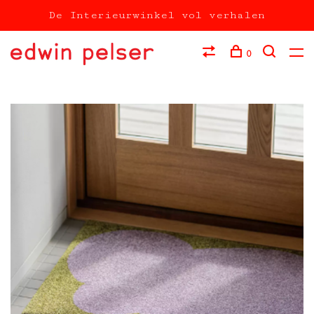
De Interieurwinkel vol verhalen
0