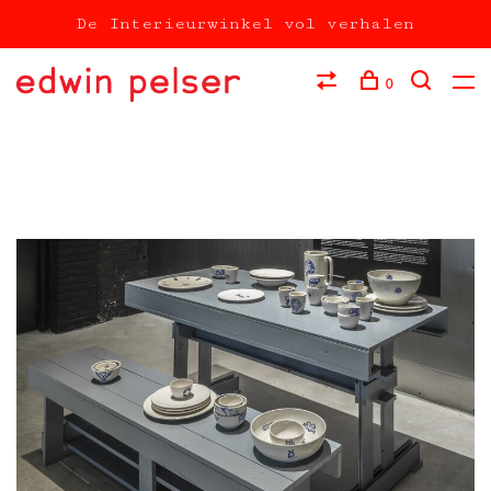
De Interieurwinkel vol verhalen
0