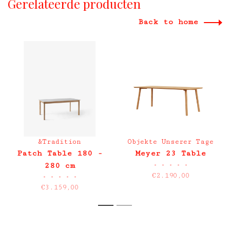
Gerelateerde producten
Back to home
&Tradition
Objekte Unserer Tage
Patch Table 180 -
Meyer 23 Table
•
•
•
•
•
280 cm
€2.190,00
•
•
•
•
•
uitschuiftafel HW1
€3.159,00
1
2