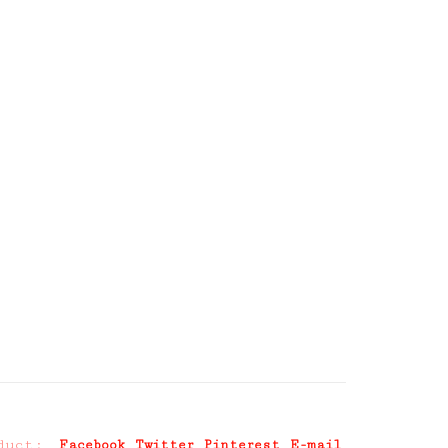
duct:
Facebook
Twitter
Pinterest
E-mail