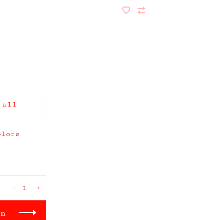
 all
olors
-
+
en