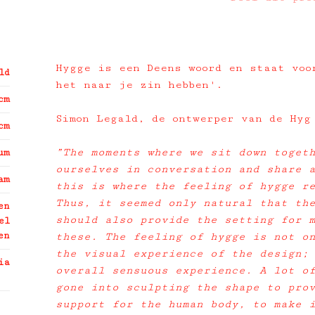
Hygge is een Deens woord en staat voo
ld
het naar je zin hebben'.
cm
Simon Legald, de ontwerper van de Hyg
cm
”The moments where we sit down toget
um
ourselves in conversation and share 
am
this is where the feeling of hygge r
Thus, it seemed only natural that th
en
should also provide the setting for 
el
en
these. The feeling of hygge is not o
the visual experience of the design;
ia
overall sensuous experience. A lot o
gone into sculpting the shape to pro
support for the human body, to make 