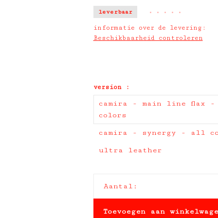
leverbaar
•
•
•
•
•
informatie over de levering:
Beschikbaarheid controleren
version :
camira - main line flax -
colors
camira - synergy - all c
ultra leather
Aantal:
Toevoegen aan winkelwag