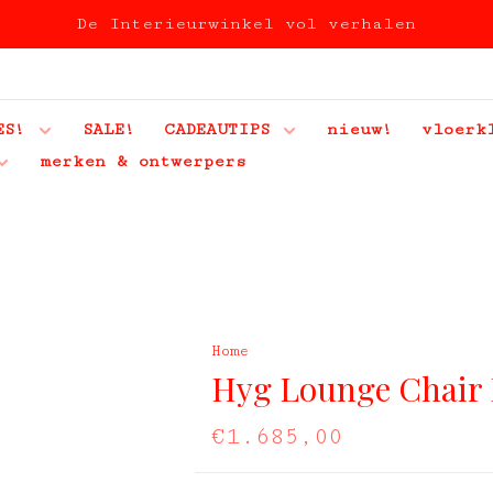
De Interieurwinkel vol verhalen
ES!
SALE!
CADEAUTIPS
nieuw!
vloerk
merken & ontwerpers
Home
Hyg Lounge Chair 
€1.685,00