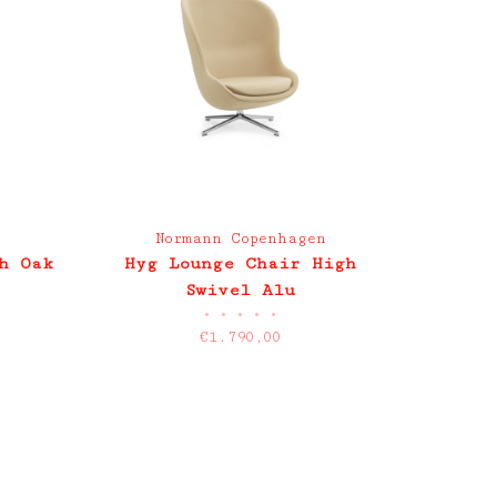
n
Normann Copenhagen
h Oak
Hyg Lounge Chair High
Swivel Alu
•
•
•
•
•
€1.790,00