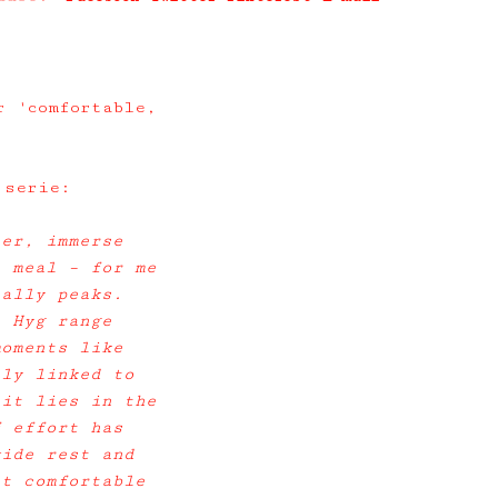
r 'comfortable,
 serie:
her, immerse
a meal – for me
eally peaks.
e Hyg range
moments like
nly linked to
 it lies in the
f effort has
vide rest and
it comfortable