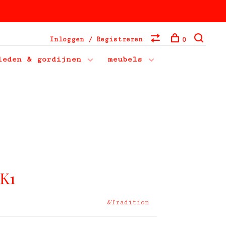
Inloggen / Registreren
0
leden & gordijnen
meubels
SK1
&Tradition