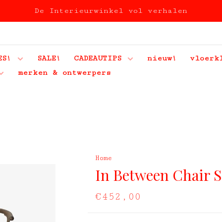
De Interieurwinkel vol verhalen
ES!
SALE!
CADEAUTIPS
nieuw!
vloerk
merken & ontwerpers
Home
In Between Chair 
€452,00