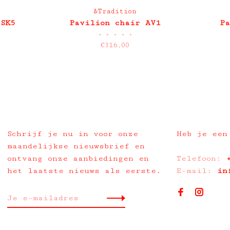
&Tradition
 SK5
Pavilion chair AV1
Pa
•
•
•
•
•
€316,00
Schrijf je nu in voor onze
Heb je een
maandelijkse nieuwsbrief en
ontvang onze aanbiedingen en
Telefoon:
het laatste nieuws als eerste.
E-mail:
in