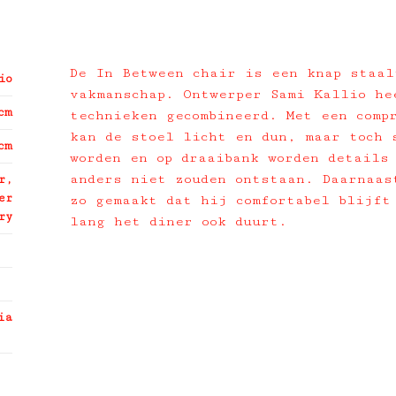
De In Between chair is een knap staal
io
vakmanschap. Ontwerper Sami Kallio he
cm
technieken gecombineerd. Met een comp
kan de stoel licht en dun, maar toch 
cm
worden en op draaibank worden details
anders niet zouden ontstaan. Daarnaas
r,
er
zo gemaakt dat hij comfortabel blijft
ry
lang het diner ook duurt.
ia