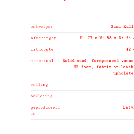
ontwerper
Sami Kall
afmetingen
H: 77 x W: 58 x D: 54 
zithoogte
42 
materiaal
Solid wood, formpressed venee
HR foam, fabric or leath
upholste
vulling
bekleding
geproduceerd
Latv
in