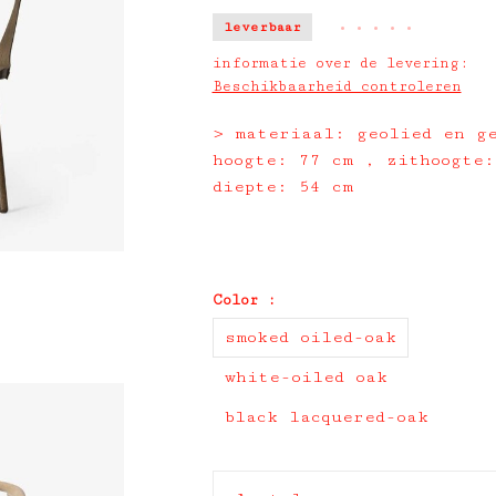
leverbaar
•
•
•
•
•
informatie over de levering:
Beschikbaarheid controleren
> materiaal: geolied en g
hoogte: 77 cm , zithoogte:
diepte: 54 cm
Color :
smoked oiled-oak
white-oiled oak
black lacquered-oak