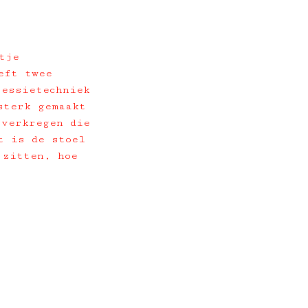
tje
eft twee
ressietechniek
sterk gemaakt
 verkregen die
t is de stoel
 zitten, hoe