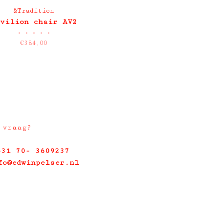
&Tradition
vilion chair AV2
•
•
•
•
•
€384,00
 vraag?
+31 70- 3609237
fo@edwinpelser.nl