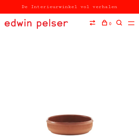
De Interieurwinkel vol verhalen
0