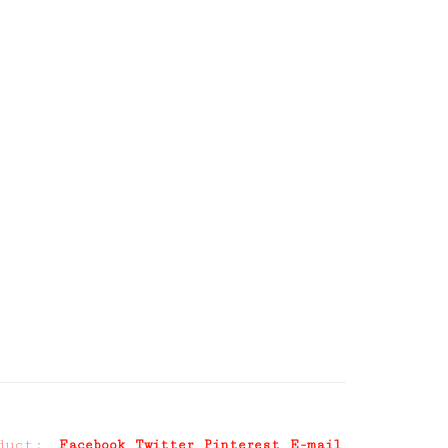
duct:
Facebook
Twitter
Pinterest
E-mail