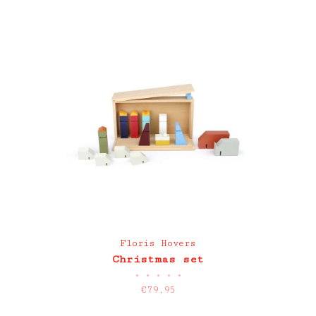
Floris Hovers
Christmas set
•
•
•
•
•
€79,95