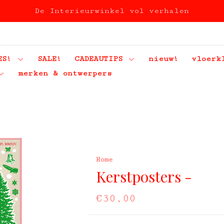
De Interieurwinkel vol verhalen
ES!
SALE!
CADEAUTIPS
nieuw!
vloerk
merken & ontwerpers
Home
Kerstposters -
€30,00