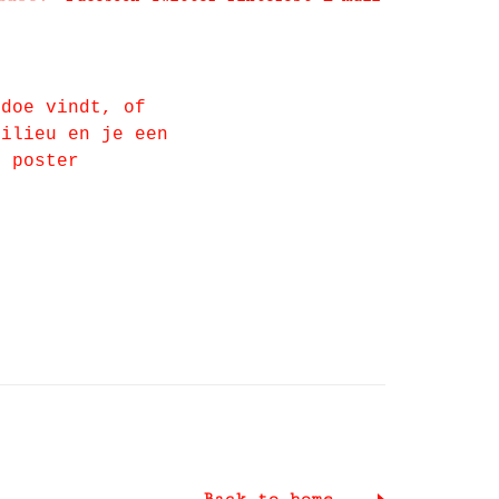
edoe vindt, of
milieu en je een
n poster
Back to home