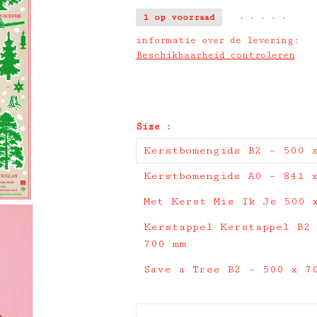
1 op voorraad
•
•
•
•
•
informatie over de levering:
Beschikbaarheid controleren
Size :
Kerstbomengids B2 – 500 
Kerstbomengids A0 – 841 
Met Kerst Mis Ik Je 500 
Kerstappel Kerstappel B2
700 mm
Save a Tree B2 – 500 x 7