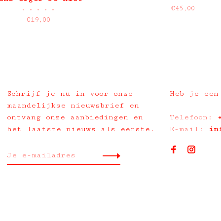
€45,00
•
•
•
•
•
€19,00
Schrijf je nu in voor onze
Heb je een
maandelijkse nieuwsbrief en
ontvang onze aanbiedingen en
Telefoon:
het laatste nieuws als eerste.
E-mail:
in