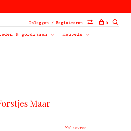
Inloggen / Registreren
0
leden & gordijnen
meubels
Worstjes Maar
Weltevree