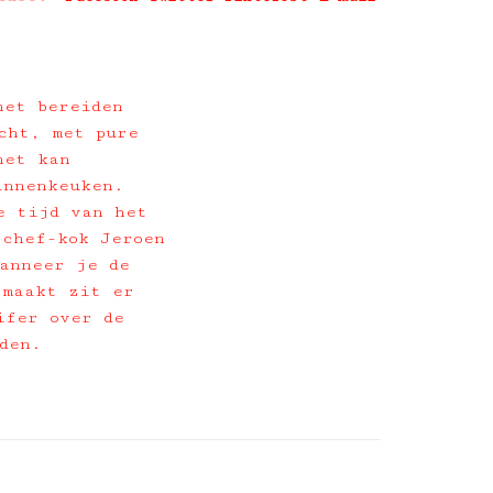
het bereiden
cht, met pure
het kan
innenkeuken.
e tijd van het
 chef-kok Jeroen
anneer je de
 maakt zit er
ifer over de
nden.