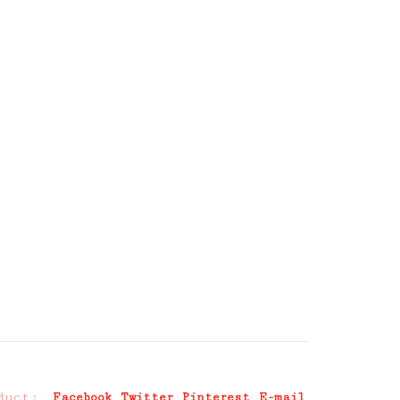
duct:
Facebook
Twitter
Pinterest
E-mail