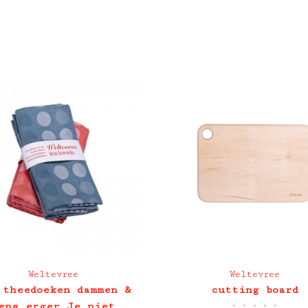
Weltevree
Weltevree
 theedoeken dammen &
cutting board
•
•
•
•
•
ens erger Je niet