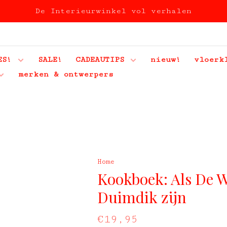
De Interieurwinkel vol verhalen
ES!
SALE!
CADEAUTIPS
nieuw!
vloerk
merken & ontwerpers
Home
Kookboek: Als De 
Duimdik zijn
€19,95