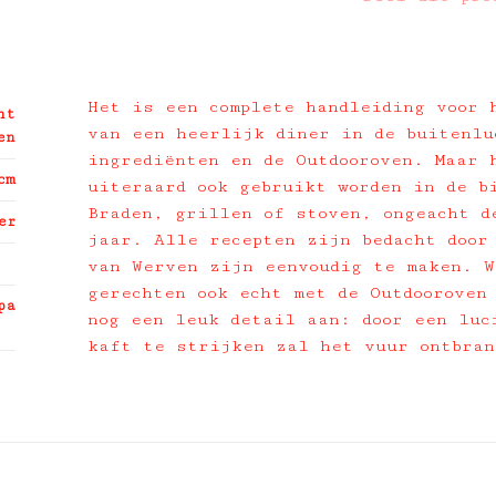
Het is een complete handleiding voor 
ht
van een heerlijk diner in de buitenlu
en
ingrediënten en de Outdooroven. Maar 
cm
uiteraard ook gebruikt worden in de b
Braden, grillen of stoven, ongeacht d
er
jaar. Alle recepten zijn bedacht door
van Werven zijn eenvoudig te maken. W
gerechten ook echt met de Outdooroven
pa
nog een leuk detail aan: door een luc
kaft te strijken zal het vuur ontbra