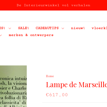
De Interieurwinkel vol verhalen
ES!
SALE!
CADEAUTIPS
nieuw!
vloerk
merken & ontwerpers
Home
Lampe de Marseill
€617,00