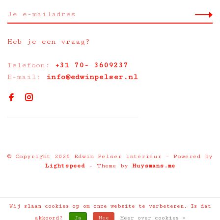
Heb je een vraag?
Telefoon:
+31 70- 3609237
E-mail:
info@edwinpelser.nl
© Copyright 2026 Edwin Pelser interieur
- Powered by
Lightspeed
- Theme by
Huysmans.me
Wij slaan cookies op om onze website te verbeteren. Is dat
akkoord?
Ja
Nee
Meer over cookies »