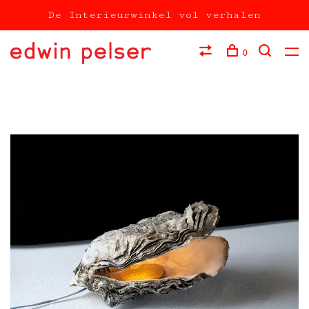
De Interieurwinkel vol verhalen
0