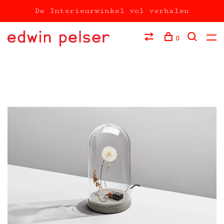
De Interieurwinkel vol verhalen
0