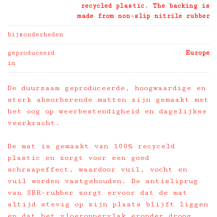
recycled plastic. The backing is
made from non-slip nitrile rubber
bijzonderheden
geproduceerd
Europe
in
De duurzaam geproduceerde, hoogwaardige en
sterk absorberende matten zijn gemaakt met
het oog op weerbestendigheid en dagelijkse
veerkracht.
De mat is gemaakt van 100% recyceld
plastic en zorgt voor een goed
schraapeffect, waardoor vuil, vocht en
vuil worden vastgehouden. De antisliprug
van SBR-rubber zorgt ervoor dat de mat
altijd stevig op zijn plaats blijft liggen
en dat het vloeroppervlak eronder droog