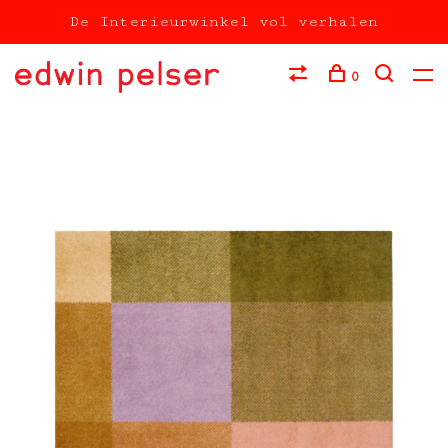
De Interieurwinkel vol verhalen
0