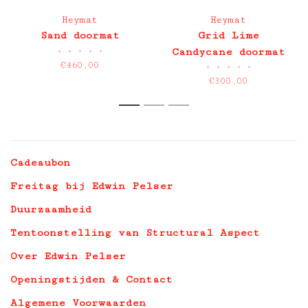
Heymat
Heymat
Sand doormat
Grid Lime
•
•
•
•
•
Candycane doormat
€460,00
•
•
•
•
•
€300,00
1
2
3
Cadeaubon
Freitag bij Edwin Pelser
Duurzaamheid
Tentoonstelling van Structural Aspect
Over Edwin Pelser
Openingstijden & Contact
Algemene Voorwaarden