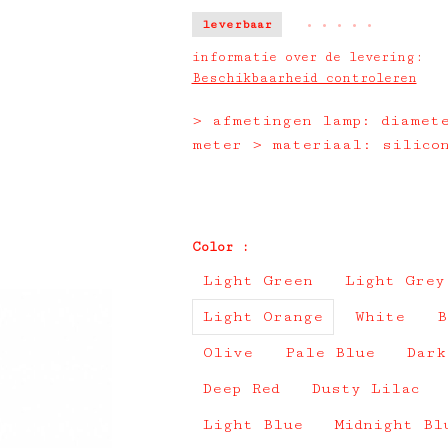
leverbaar
•
•
•
•
•
informatie over de levering:
Beschikbaarheid controleren
> afmetingen lamp: diamet
meter > materiaal: silico
Color :
Light Green
Light Grey
Light Orange
White
B
Olive
Pale Blue
Dark
Deep Red
Dusty Lilac
Light Blue
Midnight Bl