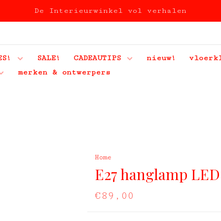
De Interieurwinkel vol verhalen
ES!
SALE!
CADEAUTIPS
nieuw!
vloerk
merken & ontwerpers
Home
E27 hanglamp LED
€89,00