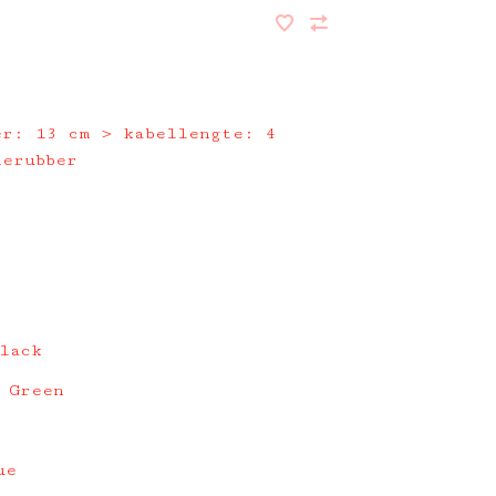
er: 13 cm > kabellengte: 4
nerubber
lack
 Green
ue