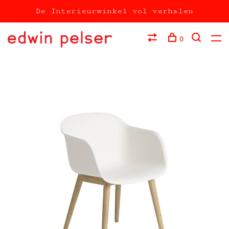
De Interieurwinkel vol verhalen
0