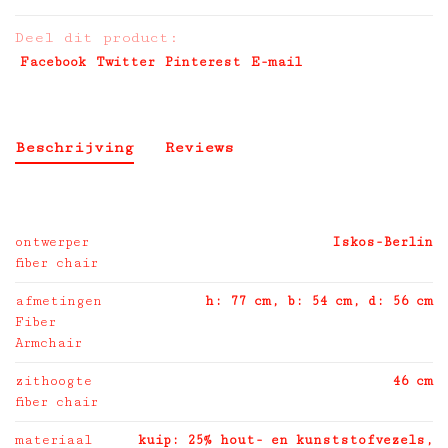
Deel dit product:
Facebook
Twitter
Pinterest
E-mail
Beschrijving
Reviews
ontwerper
Iskos-Berlin
fiber chair
afmetingen
h: 77 cm, b: 54 cm, d: 56 cm
Fiber
Armchair
zithoogte
46 cm
fiber chair
materiaal
kuip: 25% hout- en kunststofvezels,