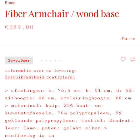
Home
Fiber Armchair / wood base
€389,00
Muuto
leverbaar
•
•
•
•
•
informatie over de levering:
Beschikbaarheid controleren
> afmetingen: h: 76,5 cm, b: 51 cm, d: 58,
zithoogte: 46 cm, armleuninghoogte: 68 cm
> materiaal: kuip: 25% hout- en
kunststofvezels, 70% polypropyleen, 5%
gekleurde polypropyleen, textiel: Kvadrat,
leer: Camo, poten: gelakt eiken >
stoffering is in