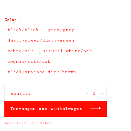
Color :
black/black
grey/grey
dusty-green/dusty-green
ochre/oak
natural-white/oak
cognac-silk/oak
black/stained dark brown
-
+
Aantal:
Toevoegen aan winkelwagen
Levertijd: 2-3 weken