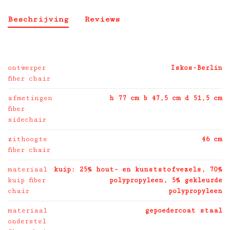
Beschrijving
Reviews
ontwerper
Iskos-Berlin
fiber chair
afmetingen
h 77 cm b 47,5 cm d 51,5 cm
fiber
sidechair
zithoogte
46 cm
fiber chair
materiaal
kuip: 25% hout- en kunststofvezels, 70%
kuip fiber
polypropyleen, 5% gekleurde
chair
polypropyleen
materiaal
gepoedercoat staal
onderstel