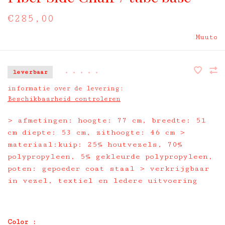
€285,00
Muuto
leverbaar
•
•
•
•
•
informatie over de levering:
Beschikbaarheid controleren
> afmetingen: hoogte: 77 cm, breedte: 51
cm diepte: 53 cm, zithoogte: 46 cm >
materiaal:kuip: 25% houtvezels, 70%
polypropyleen, 5% gekleurde polypropyleen,
poten: gepoeder coat staal > verkrijgbaar
in vezel, textiel en ledere uitvoering
Color :