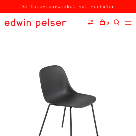
De Interieurwinkel vol verhalen
0