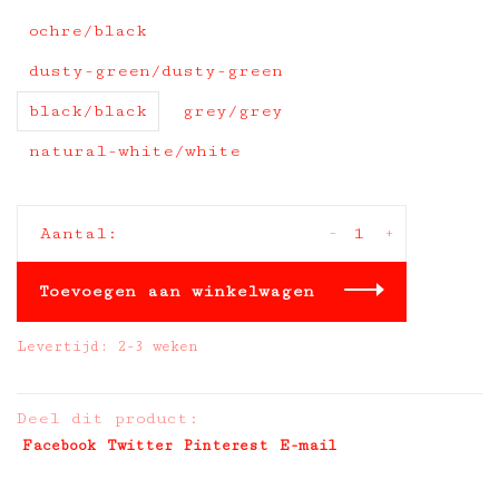
ochre/black
dusty-green/dusty-green
black/black
grey/grey
natural-white/white
-
+
Aantal:
Toevoegen aan winkelwagen
Levertijd: 2-3 weken
Deel dit product:
Facebook
Twitter
Pinterest
E-mail