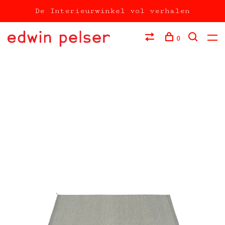
De Interieurwinkel vol verhalen
0