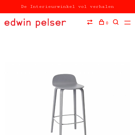
De Interieurwinkel vol verhalen
0